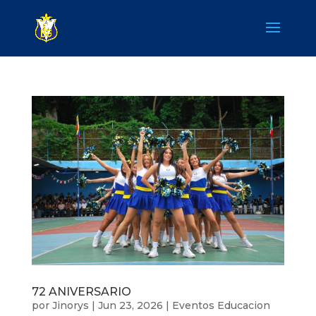
72 ANIVERSARIO
por
Jinorys
|
Jun 23, 2026
|
Eventos Educacion